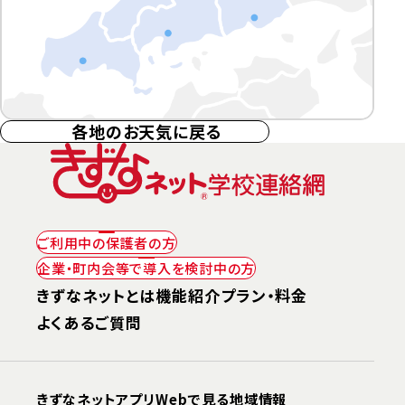
鳥取
松江
岡山
広島
山口
各地のお天気に戻る
-
-
-
-
-
-
-
-
-
-
-
-
-
-
-
ご利用中の
保護者の方
企業・町内会等で
導入を検討中の方
きずなネットとは
機能紹介
プラン・料金
よくあるご質問
きずなネットアプリ
Webで見る地域情報