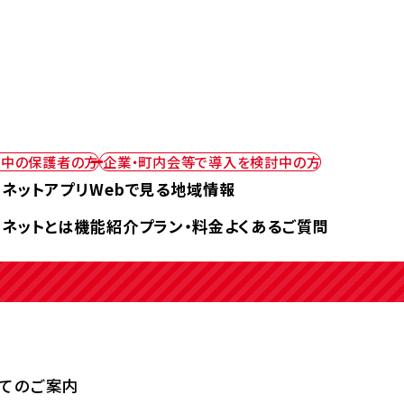
用中の
保護者の方
企業・町内会等で
導入を検討中の方
なネットアプリ
Webで見る地域情報
なネットとは
機能紹介
プラン・料金
よくあるご質問
いてのご案内